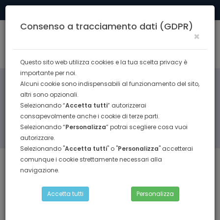
Tel. 0574 40291
formazione@confesercenti.prato.it
Consenso a tracciamento dati (GDPR)
×
Togg
navig
Questo sito web utilizza cookies e la tua scelta privacy è
importante per noi.
Alcuni cookie sono indispensabili al funzionamento del sito,
altri sono opzionali.
Selezionando “
Accetta tutti
” autorizzerai
consapevolmente anche i cookie di terze parti.
Selezionando “
Personalizza
” potrai scegliere cosa vuoi
RICERCA
autorizzare.
Selezionando "
Accetta tutti
" o "
Personalizza
" accetterai
comunque i cookie strettamente necessari alla
navigazione.
AREA CORSI
Accetta tutti
Personalizza
COMUNICAZIONE E MARKETING