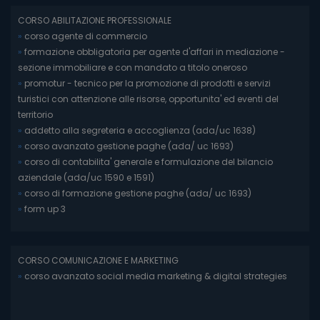
CORSO ABILITAZIONE PROFESSIONALE
»
corso agente di commercio
»
formazione obbligatoria per agente d'affari in mediazione -
sezione immobiliare e con mandato a titolo oneroso
»
promotur - tecnico per la promozione di prodotti e servizi
turistici con attenzione alle risorse, opportunita' ed eventi del
territorio
»
addetto alla segreteria e accoglienza (ada/uc 1638)
»
corso avanzato gestione paghe (ada/ uc 1693)
»
corso di contabilita' generale e formulazione del bilancio
aziendale (ada/uc 1590 e 1591)
»
corso di formazione gestione paghe (ada/ uc 1693)
»
form up 3
CORSO COMUNICAZIONE E MARKETING
»
corso avanzato social media marketing & digital strategies