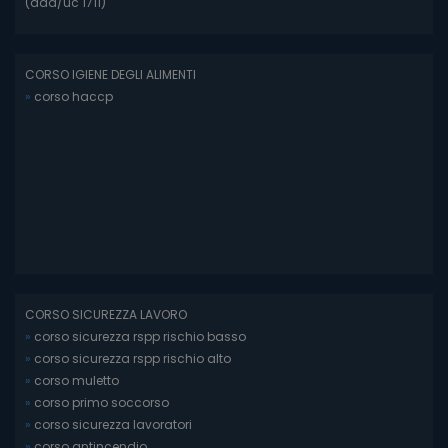
(ada/uc 1711)
CORSO IGIENE DEGLI ALIMENTI
»
corso haccp
CORSO SICUREZZA LAVORO
»
corso sicurezza rspp rischio basso
»
corso sicurezza rspp rischio alto
»
corso muletto
»
corso primo soccorso
»
corso sicurezza lavoratori
»
corso antincendio