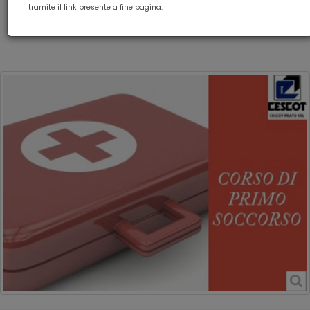
CORSO PRIMO SOCCORSO
tramite il link presente a fine pagina.
SICUREZZA LAVORO