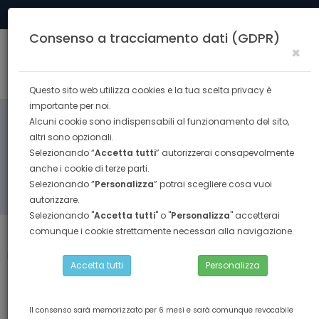
Tel. 0574 40291
formazione@confesercenti.prato.it
Consenso a tracciamento dati (GDPR)
×
Togg
navig
Questo sito web utilizza cookies e la tua scelta privacy è
importante per noi.
Alcuni cookie sono indispensabili al funzionamento del sito,
altri sono opzionali.
Selezionando “
Accetta tutti
” autorizzerai consapevolmente
anche i cookie di terze parti.
Selezionando “
Personalizza
” potrai scegliere cosa vuoi
RICERCA
autorizzare.
Selezionando "
Accetta tutti
" o "
Personalizza
" accetterai
comunque i cookie strettamente necessari alla navigazione.
Torna indietro
Home
SICUREZZA LAVORO
corso primo soccorso
Accetta tutti
Personalizza
Il consenso sarà memorizzato per 6 mesi e sarà comunque revocabile