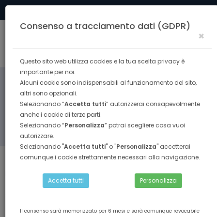
Tel. 0574 40291
formazione@confesercenti.prato.it
Consenso a tracciamento dati (GDPR)
×
Togg
navig
Questo sito web utilizza cookies e la tua scelta privacy è
importante per noi.
Alcuni cookie sono indispensabili al funzionamento del sito,
altri sono opzionali.
Selezionando “
Accetta tutti
” autorizzerai consapevolmente
anche i cookie di terze parti.
Selezionando “
Personalizza
” potrai scegliere cosa vuoi
RICERCA
autorizzare.
Selezionando "
Accetta tutti
" o "
Personalizza
" accetterai
comunque i cookie strettamente necessari alla navigazione.
Torna indietro
Home
ABILITAZIONE PROFESSIONALE
Accetta tutti
Personalizza
tacs - tecniche di amministrazione e contabilità per la
sostenibilità economica dell’impresa
Il consenso sarà memorizzato per 6 mesi e sarà comunque revocabile