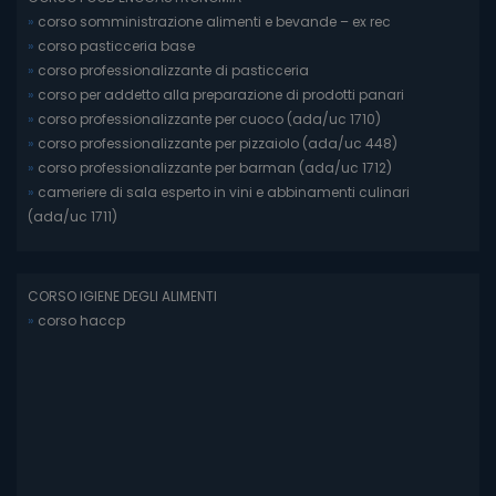
»
corso somministrazione alimenti e bevande – ex rec
»
corso pasticceria base
»
corso professionalizzante di pasticceria
»
corso per addetto alla preparazione di prodotti panari
»
corso professionalizzante per cuoco (ada/uc 1710)
»
corso professionalizzante per pizzaiolo (ada/uc 448)
»
corso professionalizzante per barman (ada/uc 1712)
»
cameriere di sala esperto in vini e abbinamenti culinari
(ada/uc 1711)
CORSO IGIENE DEGLI ALIMENTI
»
corso haccp