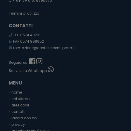
C.F. e P.IVA 01576990970
Termini di utilizzo
CONTATTI
TEL. 0574 40291
FAX 0574 899952
formazione@confesercenti.prato.it
Seguici su:
Scrivici su Whatsapp
MENU
»
home
»
chi siamo
»
aree corsi
»
contatti
»
lavora con noi
»
privacy
»
autorizzazioni Cookie