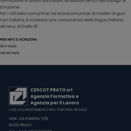
formazione e lavoro successivi all’assolvimento dell’obbligo di
istruzione.
Per i cittadini comunitari ed extracomunitari di madre-lingua
non italiana, è richiesta una conoscenza della lingua italiana
almeno di livello B1
PER INFO E ISCRIZIONI:
0574 40291
348 603 6645
CESCOT PRATO srl
Agenzia Formativa e
Agenzia per il Lavoro
COD. ACCREDITAMENTO REG. TOSCANA OF0202
SEDE: VIA POMERIA 71/B
59100 PRATO