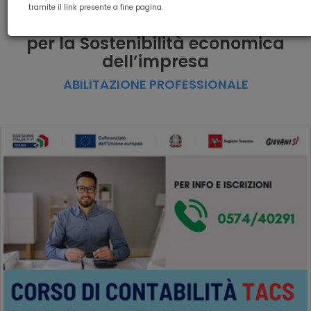
TACS - Tecniche di
tramite il link presente a fine pagina.
Amministrazione e Contabilità
per la Sostenibilità economica
dell’impresa
ABILITAZIONE PROFESSIONALE