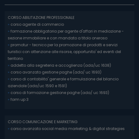
CORSO ABILITAZIONE PROFESSIONALE
»
corso agente di commercio
»
formazione obbligatoria per agente d'affari in mediazione -
sezione immobiliare e con mandato a titolo oneroso
»
promotur - tecnico per la promozione di prodotti e servizi
turistici con attenzione alle risorse, opportunita' ed eventi del
territorio
»
addetto alla segreteria e accoglienza (ada/uc 1638)
»
corso avanzato gestione paghe (ada/ uc 1693)
»
corso di contabilita' generale e formulazione del bilancio
aziendale (ada/uc 1590 e 1591)
»
corso di formazione gestione paghe (ada/ uc 1693)
»
form up 3
CORSO COMUNICAZIONE E MARKETING
»
corso avanzato social media marketing & digital strategies