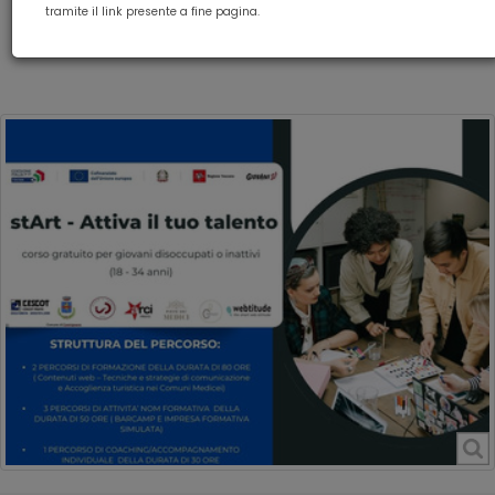
StArt - Attiva il tuo talento
tramite il link presente a fine pagina.
COMUNICAZIONE E MARKETING