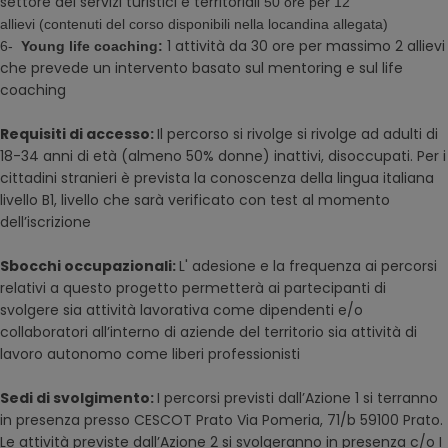
settore dei servizi turistici e territoriali
50 ore per 12
allievi
(contenuti del corso disponibili nella locandina allegata)
1 attività da 30 ore per massimo 2 allievi
6-
Young life coaching:
che prevede un intervento basato sul mentoring e sul life
coaching
Requisiti di accesso:
Il percorso si rivolge si rivolge ad adulti di
18-34 anni di età (almeno 50% donne) inattivi, disoccupati. Per i
cittadini stranieri è prevista la conoscenza della lingua italiana
livello B1, livello che sarà verificato con test al momento
dell’iscrizione
Sbocchi occupazionali:
L' adesione e la frequenza ai percorsi
relativi a questo progetto permetterà ai partecipanti di
svolgere sia attività lavorativa come dipendenti e/o
collaboratori all’interno di aziende del territorio sia attività di
lavoro autonomo come liberi professionisti
Sedi di svolgimento:
I percorsi previsti dall’Azione 1 si terranno
in presenza presso CESCOT Prato Via Pomeria, 71/b 59100 Prato.
Le attività previste dall’Azione 2 si svolgeranno in presenza c/o I