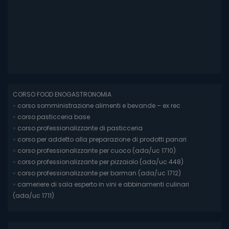
CORSO FOOD ENOGASTRONOMIA
»
corso somministrazione alimenti e bevande – ex rec
»
corso pasticceria base
»
corso professionalizzante di pasticceria
»
corso per addetto alla preparazione di prodotti panari
»
corso professionalizzante per cuoco (ada/uc 1710)
»
corso professionalizzante per pizzaiolo (ada/uc 448)
»
corso professionalizzante per barman (ada/uc 1712)
»
cameriere di sala esperto in vini e abbinamenti culinari
(ada/uc 1711)