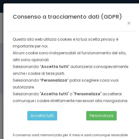
Tel. 0574 40291
formazione@confesercenti.prato.it
Consenso a tracciamento dati (GDPR)
×
Togg
navig
Questo sito web utilizza cookies e la tua scelta privacy è
importante per noi.
Alcuni cookie sono indispensabili al funzionamento del sito,
altri sono opzionali.
Selezionando “
Accetta tutti
” autorizzerai consapevolmente
anche i cookie di terze parti.
Selezionando “
Personalizza
” potrai scegliere cosa vuoi
RICERCA
autorizzare.
Selezionando "
Accetta tutti
" o "
Personalizza
" accetterai
comunque i cookie strettamente necessari alla navigazione.
Torna indietro
Home
COMUNICAZIONE E MARKETING
Accetta tutti
Personalizza
start - attiva il tuo talento
Il consenso sarà memorizzato per 6 mesi e sarà comunque revocabile