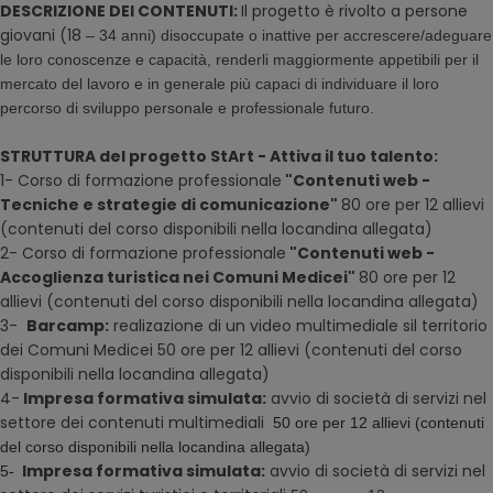
DESCRIZIONE DEI CONTENUTI
:
Il progetto è rivolto a persone
giovani (18
– 34 anni) disoccupate o inattive per accrescere/adeguare
le loro conoscenze e capacità, renderli maggiormente appetibili per il
mercato del lavoro e in generale più capaci di individuare il loro
percorso di sviluppo personale e professionale futuro.
STRUTTURA del progetto
StArt - Attiva il tuo talento:
1- Corso di formazione professionale
"Contenuti web -
Tecniche e strategie di comunicazione"
80 ore per 12 allievi
(contenuti del corso disponibili nella locandina allegata)
2- Corso di formazione professionale
"Contenuti web -
Accoglienza turistica nei Comuni Medicei
"
80 ore per 12
allievi (contenuti del corso disponibili nella locandina allegata)
3-
Barcamp:
realizazione di un video multimediale sil territorio
dei Comuni Medicei 50 ore per 12 allievi
(contenuti del corso
disponibili nella locandina allegata)
4-
Impresa formativa simulata:
avvio di società di servizi nel
settore dei contenuti multimediali
50 ore per 12 allievi
(contenuti
del corso disponibili nella locandina allegata)
Impresa formativa simulata:
avvio di società di servizi nel
5-