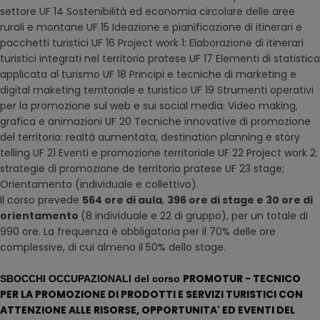
settore UF 14 Sostenibilità ed economia circolare delle aree
rurali e montane UF 15 Ideazione e pianificazione di itinerari e
pacchetti turistici UF 16 Project work 1: Elaborazione di itinerari
turistici integrati nel territorio pratese UF 17 Elementi di statistica
applicata al turismo UF 18 Principi e tecniche di marketing e
digital maketing territoriale e turistico UF 19 Strumenti operativi
per la promozione sul web e sui social media: Video making,
grafica e animazioni UF 20 Tecniche innovative di promozione
del territorio: realtà aumentata, destination planning e story
telling UF 21 Eventi e promozione territoriale UF 22 Project work 2:
strategie di promozione de territorio pratese UF 23 stage;
Orientamento (individuale e collettivo).
Il corso prevede
564 ore di aula
,
396 ore di stage e 30 ore di
orientamento
(8 individuale e 22 di gruppo), per un totale di
990 ore. La frequenza è obbligatoria per il 70% delle ore
complessive, di cui almeno il 50% dello stage.
PROMOTUR - TECNICO
SBOCCHI OCCUPAZIONALI del corso
PER LA PROMOZIONE DI PRODOTTI E SERVIZI TURISTICI CON
ATTENZIONE ALLE RISORSE, OPPORTUNITA' ED EVENTI DEL