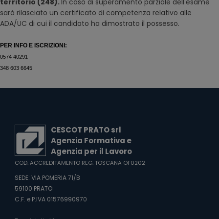
territorio (248).
In caso di superamento parziale dell'esame
sarà rilasciato un certificato di competenza relativo alle
ADA/UC di cui il candidato ha dimostrato il possesso.
PER INFO E ISCRIZIONI:
0574 40291
348 603 6645
CESCOT PRATO srl
Agenzia Formativa e
Agenzia per il Lavoro
COD. ACCREDITAMENTO REG. TOSCANA OF0202
SEDE: VIA POMERIA 71/B
59100 PRATO
C.F. e P.IVA 01576990970