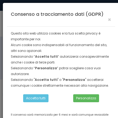
Tel. 0574 40291
formazione@confesercenti.prato.it
Consenso a tracciamento dati (GDPR)
×
Togg
navig
Questo sito web utilizza cookies e la tua scelta privacy è
importante per noi.
Alcuni cookie sono indispensabili al funzionamento del sito,
altri sono opzionali.
Selezionando “
Accetta tutti
” autorizzerai consapevolmente
anche i cookie di terze parti.
Selezionando “
Personalizza
” potrai scegliere cosa vuoi
RICERCA
autorizzare.
Selezionando "
Accetta tutti
" o "
Personalizza
" accetterai
comunque i cookie strettamente necessari alla navigazione.
Torna indietro
Home
ABILITAZIONE PROFESSIONALE
Accetta tutti
Personalizza
promotur - tecnico per la promozione di prodotti e servizi
turistici con attenzione alle risorse, opportunita' ed eventi del
territorio
Il consenso sarà memorizzato per 6 mesi e sarà comunque revocabile