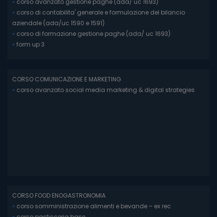
»
corso avanzato gestione paghe (ada/ uc 1693)
»
corso di contabilita' generale e formulazione del bilancio
aziendale (ada/uc 1590 e 1591)
»
corso di formazione gestione paghe (ada/ uc 1693)
»
form up 3
CORSO COMUNICAZIONE E MARKETING
»
corso avanzato social media marketing & digital strategies
CORSO FOOD ENOGASTRONOMIA
»
corso somministrazione alimenti e bevande – ex rec
»
corso pasticceria base