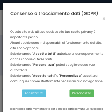
Tel. 0574 40291
formazione@confesercenti.prato.it
Consenso a tracciamento dati (GDPR)
×
Togg
navig
Questo sito web utilizza cookies e la tua scelta privacy è
importante per noi.
Alcuni cookie sono indispensabili al funzionamento del sito,
altri sono opzionali.
Selezionando “
Accetta tutti
” autorizzerai consapevolmente
anche i cookie di terze parti.
Selezionando “
Personalizza
” potrai scegliere cosa vuoi
RICERCA
autorizzare.
Selezionando "
Accetta tutti
" o "
Personalizza
" accetterai
comunque i cookie strettamente necessari alla navigazione.
Torna indietro
Home
SICUREZZA LAVORO
Accetta tutti
Personalizza
corso sicurezza rspp rischio basso
Il consenso sarà memorizzato per 6 mesi e sarà comunque revocabile