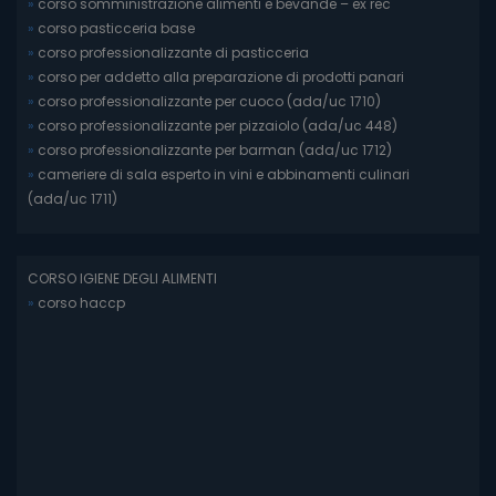
»
corso somministrazione alimenti e bevande – ex rec
»
corso pasticceria base
»
corso professionalizzante di pasticceria
»
corso per addetto alla preparazione di prodotti panari
»
corso professionalizzante per cuoco (ada/uc 1710)
»
corso professionalizzante per pizzaiolo (ada/uc 448)
»
corso professionalizzante per barman (ada/uc 1712)
»
cameriere di sala esperto in vini e abbinamenti culinari
(ada/uc 1711)
CORSO IGIENE DEGLI ALIMENTI
»
corso haccp