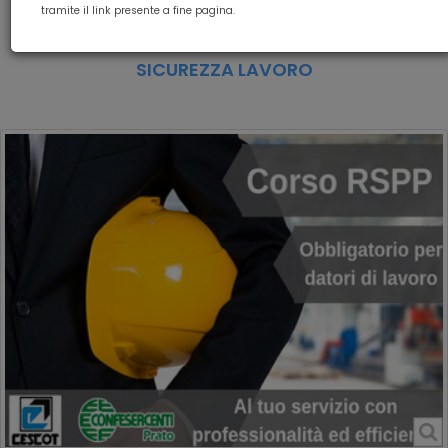
CORSO SICUREZZA RSPP RISCHIO
tramite il link presente a fine pagina.
BASSO
SICUREZZA LAVORO