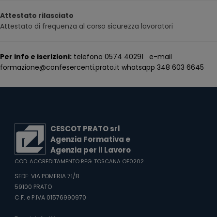
Attestato rilasciato
Attestato di frequenza al corso sicurezza lavoratori
Per info e iscrizioni:
telefono 0574 40291 e-mail
formazione@confesercenti.prato.it whatsapp 348 603 6645
CESCOT PRATO srl
Agenzia Formativa e
Agenzia per il Lavoro
COD. ACCREDITAMENTO REG. TOSCANA OF0202
SEDE: VIA POMERIA 71/B
59100 PRATO
C.F. e P.IVA 01576990970