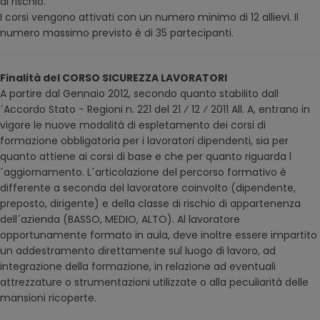
di rischio.
I corsi vengono attivati con un numero minimo di 12 allievi. Il
numero massimo previsto è di 35 partecipanti.
Finalità del CORSO SICUREZZA LAVORATORI
A partire dal Gennaio 2012, secondo quanto stabilito dall
´Accordo Stato − Regioni n. 221 del 21 ⁄ 12 ⁄ 2011 All. A, entrano in
vigore le nuove modalità di espletamento dei corsi di
formazione obbligatoria per i lavoratori dipendenti, sia per
quanto attiene ai corsi di base e che per quanto riguarda l
´aggiornamento. L´articolazione del percorso formativo è
differente a seconda del lavoratore coinvolto (dipendente,
preposto, dirigente) e della classe di rischio di appartenenza
dell´azienda (BASSO, MEDIO, ALTO). Al lavoratore
opportunamente formato in aula, deve inoltre essere impartito
un addestramento direttamente sul luogo di lavoro, ad
integrazione della formazione, in relazione ad eventuali
attrezzature o strumentazioni utilizzate o alla peculiaritá delle
mansioni ricoperte.