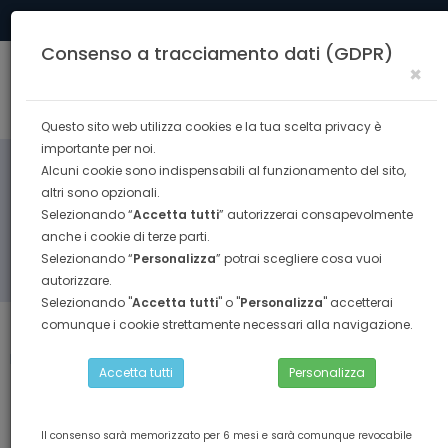
Tel. 0574 40291
formazione@confesercenti.prato.it
Consenso a tracciamento dati (GDPR)
×
Togg
navig
Questo sito web utilizza cookies e la tua scelta privacy è
importante per noi.
Alcuni cookie sono indispensabili al funzionamento del sito,
altri sono opzionali.
Selezionando “
Accetta tutti
” autorizzerai consapevolmente
anche i cookie di terze parti.
Selezionando “
Personalizza
” potrai scegliere cosa vuoi
RICERCA
autorizzare.
Selezionando "
Accetta tutti
" o "
Personalizza
" accetterai
comunque i cookie strettamente necessari alla navigazione.
Torna indietro
Home
SICUREZZA LAVORO
corso sicurezza lavoratori
Accetta tutti
Personalizza
Il consenso sarà memorizzato per 6 mesi e sarà comunque revocabile