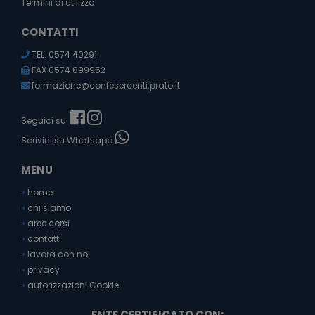
Termini di utilizzo
CONTATTI
TEL. 0574 40291
FAX 0574 899952
formazione@confesercenti.prato.it
Seguici su:
Scrivici su Whatsapp
MENU
»
home
»
chi siamo
»
aree corsi
»
contatti
»
lavora con noi
»
privacy
»
autorizzazioni Cookie
ENTE CERTIFICATO CON: