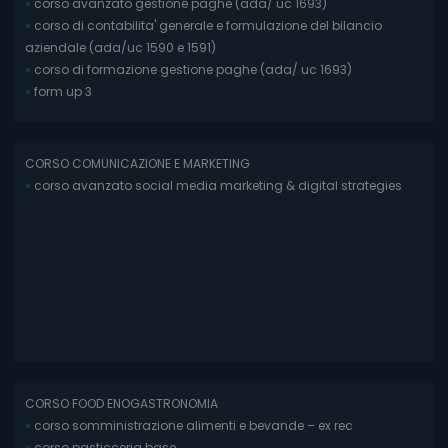
»
corso avanzato gestione paghe (ada/ uc 1693)
»
corso di contabilita' generale e formulazione del bilancio
aziendale (ada/uc 1590 e 1591)
»
corso di formazione gestione paghe (ada/ uc 1693)
»
form up 3
CORSO COMUNICAZIONE E MARKETING
»
corso avanzato social media marketing & digital strategies
CORSO FOOD ENOGASTRONOMIA
»
corso somministrazione alimenti e bevande – ex rec
»
corso pasticceria base