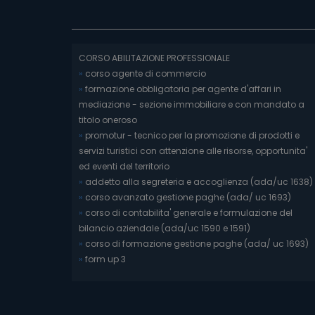
CORSO ABILITAZIONE PROFESSIONALE
»
corso agente di commercio
»
formazione obbligatoria per agente d'affari in
mediazione - sezione immobiliare e con mandato a
titolo oneroso
»
promotur - tecnico per la promozione di prodotti e
servizi turistici con attenzione alle risorse, opportunita'
ed eventi del territorio
»
addetto alla segreteria e accoglienza (ada/uc 1638)
»
corso avanzato gestione paghe (ada/ uc 1693)
»
corso di contabilita' generale e formulazione del
bilancio aziendale (ada/uc 1590 e 1591)
»
corso di formazione gestione paghe (ada/ uc 1693)
»
form up 3