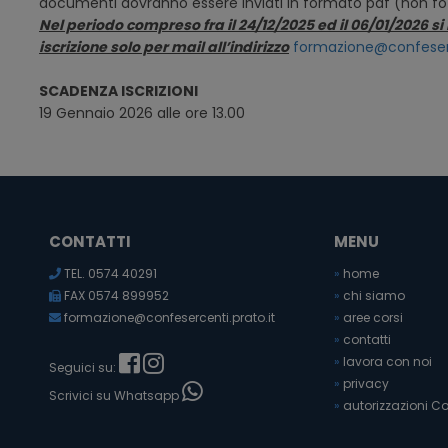
documenti dovranno essere inviati in formato pdf (non fo
Nel periodo compreso fra il 24/12/2025 ed il 06/01/2026 
iscrizione solo per mail all’indirizzo
formazione@confeserc
SCADENZA ISCRIZIONI
19 Gennaio 2026 alle ore 13.00
CONTATTI
MENU
TEL. 0574 40291
»
home
FAX 0574 899952
»
chi siamo
formazione@confesercenti.prato.it
»
aree corsi
»
contatti
»
lavora con noi
Seguici su:
»
privacy
Scrivici su Whatsapp
»
autorizzazioni Co