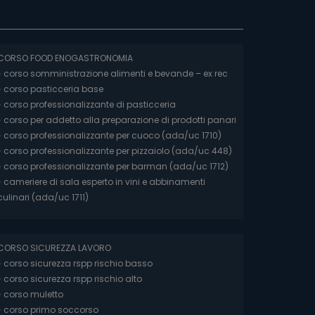
CORSO FOOD ENOGASTRONOMIA
»
corso somministrazione alimenti e bevande – ex rec
»
corso pasticceria base
»
corso professionalizzante di pasticceria
»
corso per addetto alla preparazione di prodotti panari
»
corso professionalizzante per cuoco (ada/uc 1710)
»
corso professionalizzante per pizzaiolo (ada/uc 448)
»
corso professionalizzante per barman (ada/uc 1712)
»
cameriere di sala esperto in vini e abbinamenti
culinari (ada/uc 1711)
CORSO SICUREZZA LAVORO
»
corso sicurezza rspp rischio basso
»
corso sicurezza rspp rischio alto
»
corso muletto
»
corso primo soccorso