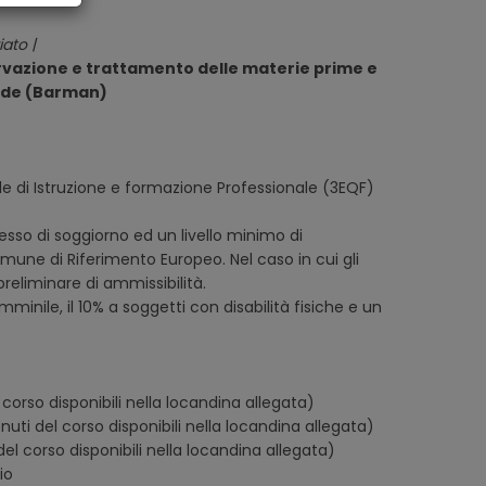
ato |
rvazione e trattamento delle materie prime e
ande (Barman)
ale di Istruzione e formazione Professionale (3EQF)
messo di soggiorno ed un livello minimo di
omune di Riferimento Europeo. Nel caso in cui gli
 preliminare di ammissibilità.
mminile, il 10% a soggetti con disabilità fisiche e un
corso disponibili nella locandina allegata)
uti del corso disponibili nella locandina allegata)
el corso disponibili nella locandina allegata)
io