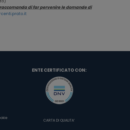
to)
si raccomanda di far pervenire le domande di
enti.prato.it
ENTE CERTIFICATO CON:
okie
CARTA DI QUALITA’