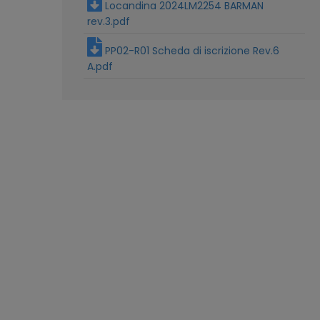
Locandina 2024LM2254 BARMAN
rev.3.pdf
PP02-R01 Scheda di iscrizione Rev.6
A.pdf