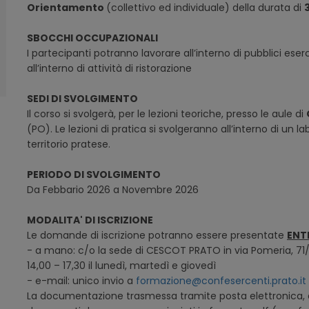
Orientamento
(collettivo ed individuale) della durata di
SBOCCHI OCCUPAZIONALI
I partecipanti potranno lavorare all’interno di pubblici eserci
all’interno di attività di ristorazione
SEDI DI SVOLGIMENTO
Il corso si svolgerà, per le lezioni teoriche, presso le aule di
(PO). Le lezioni di pratica si svolgeranno all’interno di un l
territorio pratese.
PERIODO DI SVOLGIMENTO
Da Febbario 2026 a Novembre 2026
MODALITA' DI ISCRIZIONE
Le domande di iscrizione potranno essere presentate
ENTR
- a mano: c/o la sede di CESCOT PRATO in via Pomeria, 71/b 
14,00 – 17,30 il lunedì, martedì e giovedì
- e-mail: unico invio a
formazione@confesercenti.prato.it
La documentazione trasmessa tramite posta elettronica, d