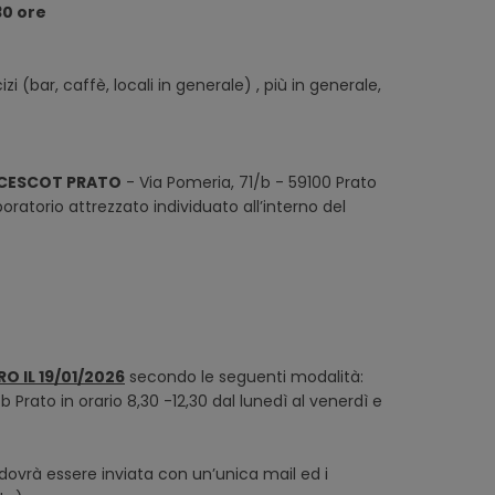
30 ore
zi (bar, caffè, locali in generale) , più in generale,
CESCOT PRATO
- Via Pomeria, 71/b - 59100 Prato
aboratorio attrezzato individuato all’interno del
O IL 19/01/2026
secondo le seguenti modalità:
Prato in orario 8,30 -12,30 dal lunedì al venerdì e
ovrà essere inviata con un’unica mail ed i