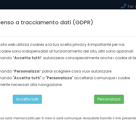
Tel.
enso a tracciamento dati (GDPR)
(current)
HOME
CHI SIAMO
AREA CORSI
PHOTOG
sito web utilizza cookies e la tua scelta privacy è importante per noi.
cookie sono indispensabili al funzionamento del sito, altri sono opzionali.
onando “
Accetta tutti
” autorizzerai consapevolmente anche i cookie di te
onando “
Personalizza
” potrai scegliere cosa vuoi autorizzare.
onando "
Accetta tutti
" o "
Personalizza
" accetterai comunque i cookie
, conservazione e trattamento delle materie prime e alla prepa
mente necessari alla navigazione.
Accetta tutti
Personalizza
nso sarà memorizzato per 6 mesi e sarà comunque revocabile tramite il link presente 
mento della cucina, conservazione e
razione e distribuzione di pietanze