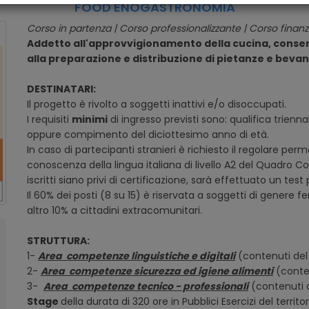
FOOD ENOGASTRONOMIA
Corso in partenza | Corso professionalizzante | Corso finanzi
Addetto all'approvvigionamento della cucina, conse
alla preparazione e distribuzione di pietanze e bev
DESTINATARI:
Il progetto è rivolto a soggetti inattivi e/o disoccupati.
I requisiti
minimi
di ingresso previsti sono: qualifica trienn
oppure compimento del diciottesimo anno di età.
In caso di partecipanti stranieri è richiesto il regolare per
conoscenza della lingua italiana di livello A2 del Quadro C
iscritti siano privi di certificazione, sarà effettuato un test
Il 60% dei posti (8 su 15) è riservata a soggetti di genere fe
altro 10% a cittadini extracomunitari.
STRUTTURA:
1-
Area competenze linguistiche e digitali
(contenuti del 
2-
Area competenze sicurezza ed igiene alimenti
(conten
3-
Area competenze tecnico - professionali
(contenuti d
Stage
della durata di 320 ore in Pubblici Esercizi del territor